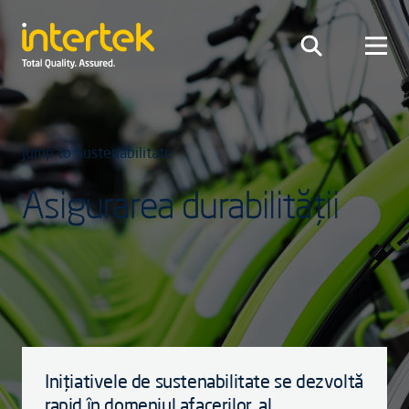
Jump to Sustenabilitate
Asigurarea durabilității
Inițiativele de sustenabilitate se dezvoltă
rapid în domeniul afacerilor, al