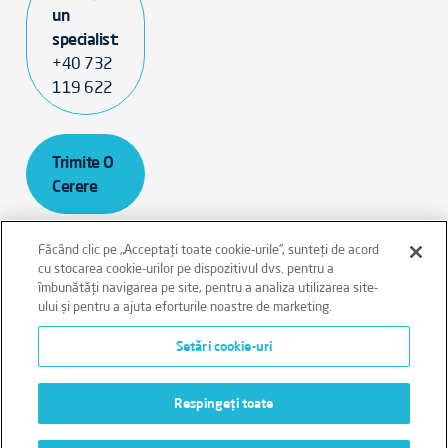
un
specialist:
+40 732
119 622
Trimite O
Cerere
Făcând clic pe „Acceptați toate cookie-urile”, sunteți de acord
cu stocarea cookie-urilor pe dispozitivul dvs. pentru a
îmbunătăți navigarea pe site, pentru a analiza utilizarea site-
ului și pentru a ajuta eforturile noastre de marketing.
Aviz Legal
Cookies
Confidențialitate
Setări cookie-uri
Termeni şi Condiţii
Respingeți toate