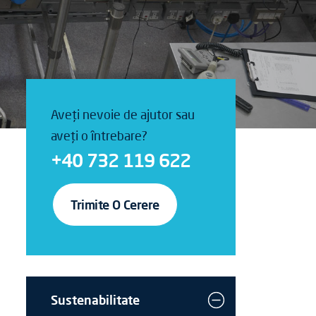
Aveți nevoie de ajutor sau
aveți o întrebare?
+40 732 119 622
Trimite O Cerere
Sustenabilitate