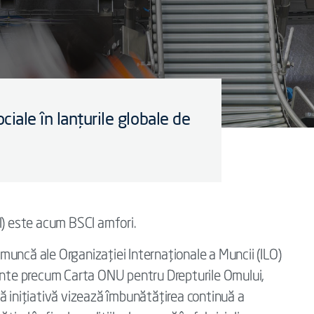
iale în lanțurile globale de
I) este acum BSCI amfori.
uncă ale Organizației Internaționale a Muncii (ILO)
tante precum Carta ONU pentru Drepturile Omului,
ă inițiativă vizează îmbunătățirea continuă a