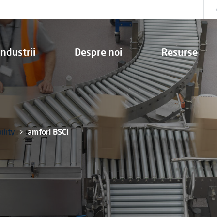
Industrii
Despre noi
Resurse
ility
amfori BSCI