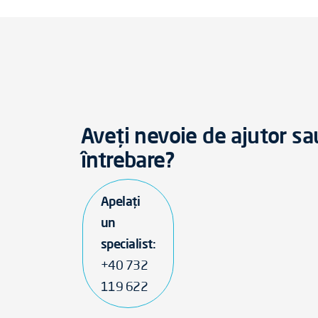
Aveți nevoie de ajutor sa
întrebare?
Apelați
un
specialist:
+40 732
119 622