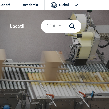
Carieră
Academia
Global
Locații
Căutare