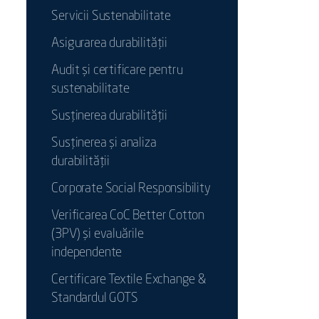
Servicii Sustenabilitate
Asigurarea durabilității
Audit și certificare pentru
sustenabilitate
Susținerea durabilității
Susținerea și analiza
durabilității
Corporate Social Responsibility
Verificarea CoC Better Cotton
(3PV) și evaluările
independente
Certificare Textile Exchange &
Standardul GOTS