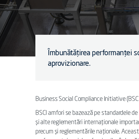
Îmbunătățirea performanței soc
aprovizionare.
Business Social Compliance Initiative (BSC
BSCI amfori se bazează pe standardele de m
și alte reglementări internaționale impor
precum și reglementările naționale. Aceast