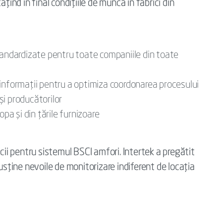
țind în final condițiile de muncă în fabrici din
dardizate pentru toate companiile din toate
informații pentru a optimiza coordonarea procesului
 și producătorilor
opa și din țările furnizoare
cii pentru sistemul BSCI amfori. Intertek a pregătit
usține nevoile de monitorizare indiferent de locația