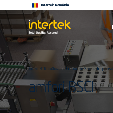
Intertek România
Intertek România
Corporate Social Responsib
amfori BSCI