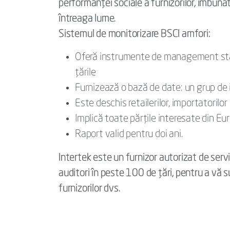
performanței sociale a furnizorilor, îmbunătă
întreaga lume.
Sistemul de monitorizare BSCI amfori:
Oferă instrumente de management stan
țările
Furnizează o bază de date: un grup de 
Este deschis retailerilor, importatorilor
Implică toate părțile interesate din Eur
Raport valid pentru doi ani.
Intertek este un furnizor autorizat de servi
auditori în peste 100 de țări, pentru a vă s
furnizorilor dvs.