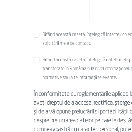
Bifând această casetă, înțeleg că Intertek cole
solicitării mele de contact.
Bifând această casetă, înțeleg că datele mele pot f
transferate în România și la nivel internațional, p
normative sau alte informații relevante.
În conformitate cu reglementările aplicabil
aveți dreptul de a accesa, rectifica, șterge
și de a vă opune prelucrării și portabilităț
despre prelucrarea datelor pe care le desfăș
dumneavoastră cu caracter personal, pute