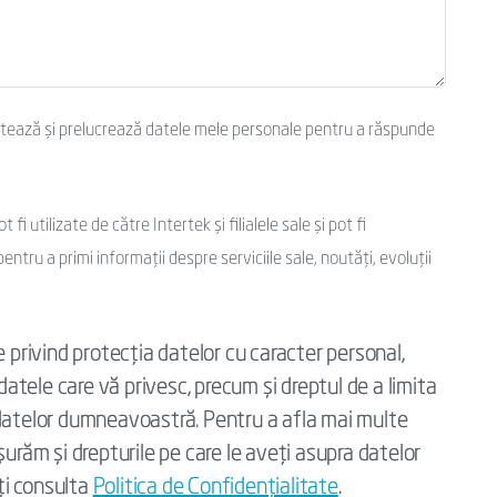
ctează și prelucrează datele mele personale pentru a răspunde
i utilizate de către Intertek și filialele sale și pot fi
entru a primi informații despre serviciile sale, noutăți, evoluții
e privind protecția datelor cu caracter personal,
 datele care vă privesc, precum și dreptul de a limita
ii datelor dumneavoastră. Pentru a afla mai multe
urăm și drepturile pe care le aveți asupra datelor
ți consulta
Politica de Confidenţialitate
.