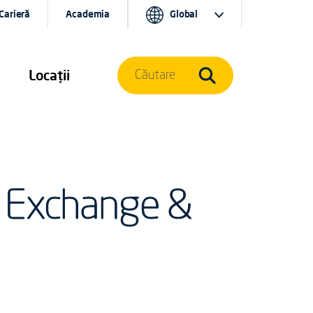
Carieră
Academia
Global
Locații
Căutare
le Exchange &