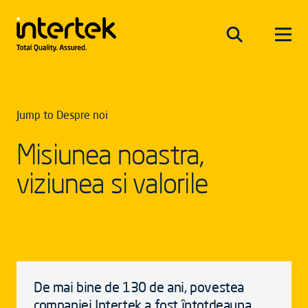
Jump to Despre noi
Misiunea noastra,
viziunea si valorile
De mai bine de 130 de ani, povestea
companiei Intertek a fost întotdeauna