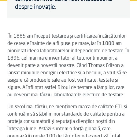
despre inovație.
În 1885 am început testarea și certificarea încărcăturilor
de cereale înainte de a fi puse pe mare, iar în 1888 am
pionierat ideea laboratoarelor independente de testare. În
1896, cel mai mare inventator al tuturor timpurilor, a
devenit parte a povestii noastre. Când Thomas Edison a
lansat minunile energiei electrice și a becului, a vrut să se
asigure că produsele sale au fost verificate, testate și
sigure. A înființat astfel Biroul de testare a lămpilor, care
au devenit mai târziu, laboratoarele electrice de testare.
Un secol mai târziu, ne menținem marca de calitate ETL și
continuăm să stabilim noi standarde de calitate pentru a
proteja consumatorii și reputația clienților noștri din
întreaga lume. Astăzi suntem o forță globală, care
operează în peste 100 de țări, oferind expertiză Total